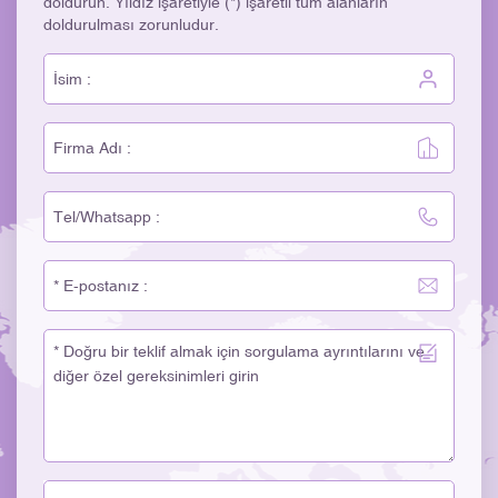
doldurun. Yıldız işaretiyle (*) işaretli tüm alanların
doldurulması zorunludur.