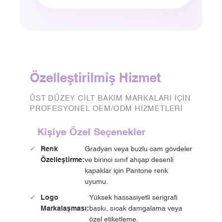
Özelleştirilmiş Hizmet
ÜST DÜZEY CILT BAKIM MARKALARI IÇIN
PROFESYONEL OEM/ODM HIZMETLERI
Kişiye Özel Seçenekler
✔
Renk
Gradyan veya buzlu cam gövdeler
Özelleştirme:
ve birinci sınıf ahşap desenli
kapaklar için Pantone renk
uyumu.
✔
Logo
Yüksek hassasiyetli serigrafi
Markalaşması:
baskı, sıcak damgalama veya
özel etiketleme.