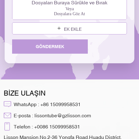
Dosyaları Buraya Sürükle ve Bırak
Veya
Dosyalara Göz At
EK EKLE
GÖNDERMEK
BİZE ULAŞIN
WhatsApp :
+86 15099958531
E-posta :
lissontube@gzlisson.com
Telefon :
+0086 15099958531
Lisson Mansion,No.2-36 Yongfa Road,Huadu District,