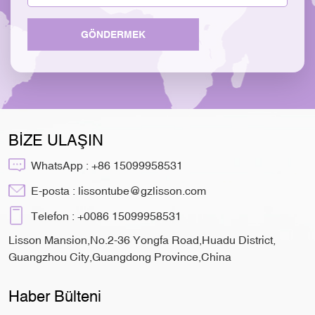
GÖNDERMEK
BİZE ULAŞIN
WhatsApp :
+86 15099958531
E-posta :
lissontube@gzlisson.com
Telefon :
+0086 15099958531
Lisson Mansion,No.2-36 Yongfa Road,Huadu District,
Guangzhou City,Guangdong Province,China
Haber Bülteni