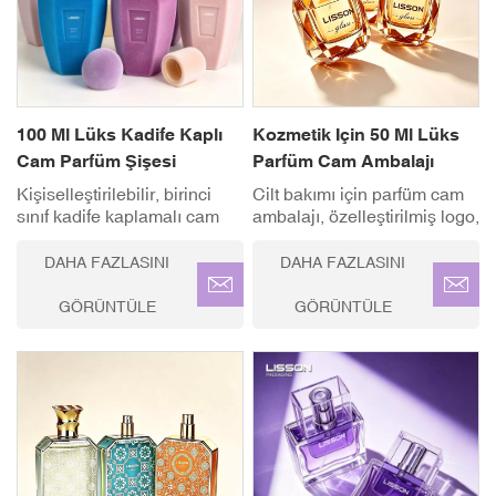
Kesinlik Losyon Pompa
Sistemi ✓ Logo Baskısı&
Markalaşma ✓ Modern
Asimetrik Geometrik
Tasarım✓ Çevre DostuGeri
Dönüştürülebilir
100 Ml Lüks Kadife Kaplı
Kozmetik Için 50 Ml Lüks
Cam Parfüm Şişesi
Parfüm Cam Ambalajı
Kişiselleştirilebilir, birinci
Cilt bakımı için parfüm cam
sınıf kadife kaplamalı cam
ambalajı, özelleştirilmiş logo,
parfüm şişesi setimizle
renkler, boyutlar. İdeal
parfüm markanızı bir üst
kullanım alanı: Parfümler,
DAHA FAZLASINI
DAHA FAZLASINI
seviyeye taşıyın. Yumuşak
serumlar, kremler, losyonlar
dokunuşlu kadife kaplaması
ve diğer birinci sınıf cilt
GÖRÜNTÜLE
GÖRÜNTÜLE
ve benzersiz duyusal zarafet
bakım ürünleri.
ve dayanıklılık sunmak üzere
tasarlanmış hassas ince
püskürtme başlığıyla öne
çıkıyor.✓ Lüks Yumuşak
Dokunuşlu Kadife Kaplama
✓ Tam
Özelleştirme(OEM/ODM) ✓