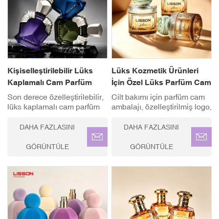
Kişiselleştirilebilir Lüks
Lüks Kozmetik Ürünleri
Kaplamalı Cam Parfüm
İçin Özel Lüks Parfüm Cam
Şişesi
Ambalajı
Son derece özelleştirilebilir,
Cilt bakımı için parfüm cam
lüks kaplamalı cam parfüm
ambalajı, özelleştirilmiş logo,
şişesi setimizle parfüm
renkler, boyutlar. İdeal
markanızı bir üst seviyeye
kullanım alanı: Parfümler,
DAHA FAZLASINI
DAHA FAZLASINI
taşıyın. Kusursuz ayna
serumlar, kremler, losyonlar
benzeri yüzeyi ve benzersiz
ve diğer birinci sınıf cilt
GÖRÜNTÜLE
GÖRÜNTÜLE
zarafet ve dayanıklılık
bakım ürünleri.
sunmak üzere tasarlanmış
birinci sınıf korozyon önleyici
bileşenleriyle öne çıkıyor.✓
Yüksek KaliteKalınlaştırılmış
Cam ✓ Tam
Özelleştirme(OEM/ODM) ✓