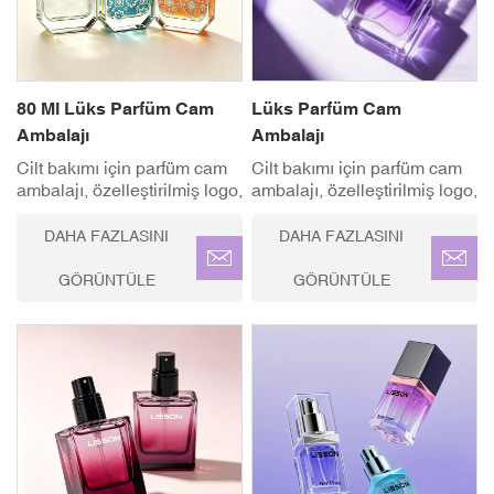
Kesinlikİnce Sis Püskürtme
Pompası ✓ Logo Baskısı&
Markalaşma ✓ Modern
Geometrik Silüet Küresel
Şapka✓ Çevre DostuGeri
80 Ml Lüks Parfüm Cam
Lüks Parfüm Cam
Dönüştürülebilir
Ambalajı
Ambalajı
Cilt bakımı için parfüm cam
Cilt bakımı için parfüm cam
ambalajı, özelleştirilmiş logo,
ambalajı, özelleştirilmiş logo,
renkler, boyutlar. İdeal
renkler, boyutlar. İdeal
kullanım alanı: Parfümler,
kullanım alanı: Parfümler,
DAHA FAZLASINI
DAHA FAZLASINI
serumlar, kremler, losyonlar
serumlar, kremler, losyonlar
ve diğer birinci sınıf cilt
ve diğer birinci sınıf cilt
GÖRÜNTÜLE
GÖRÜNTÜLE
bakım ürünleri.
bakım ürünleri.