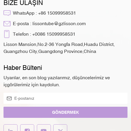
BİZE ULAŞIN
WhatsApp :
+86 15099958531
E-posta :
lissontube@gzlisson.com
Telefon :
+0086 15099958531
Lisson Mansion,No.2-36 Yongfa Road,Huadu District,
Guangzhou City,Guangdong Province,China
Haber Bülteni
Uyarılar, en son blog yazılarımız, düşüncelerimiz ve
içgörülerimiz için kaydolun.
GÖNDERMEK